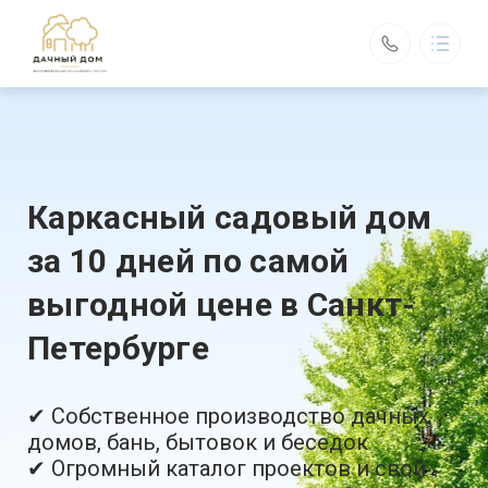
Дачный Дом
Быстровозводимые каркасные дома под ключ
О компании
Проекты
Портфолио
Каркасный садовый дом
Контакты
за 10 дней по самой
Производство и офис в г. Санкт-Петербурге
выгодной цене в Санкт-
График работы:
ежедневно с 10:00 до 18:00
dachadom178@yandex.ru
Петербурге
+7 (921) 580-49-48
Обратный вызов
✔ Собственное производство дачных
домов, бань, бытовок и беседок
✔ Огромный каталог проектов и свой